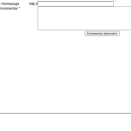
re Homepage
http://
 Kommentar *