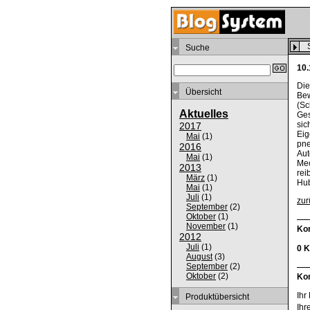
Suche
10.
Die
Übersicht
Bew
(Sc
Aktuelles
Ges
sic
2017
Eig
Mai
(
1
)
pne
2016
Aut
Mai
(
1
)
Mec
2013
rei
März
(
1
)
Hub
Mai
(
1
)
Juli
(
1
)
zur
September
(
2
)
Oktober
(
1
)
November
(
1
)
Ko
2012
Juli
(
1
)
0 
August
(
3
)
September
(
2
)
Oktober
(
2
)
Ko
Ihr
Produktübersicht
Ihr