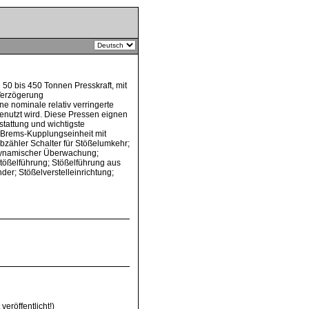
50 bis 450 Tonnen Presskraft, mit
Verzögerung
 nominale relativ verringerte
enutzt wird. Diese Pressen eignen
tattung und wichtigste
; Brems-Kupplungseinheit mit
zähler Schalter für Stößelumkehr;
 dynamischer Überwachung;
Stößelführung; Stößelführung aus
er; Stößelverstelleinrichtung;
 veröffentlicht!)