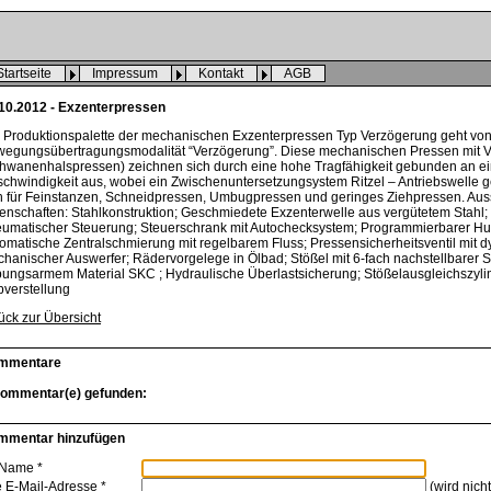
Startseite
Impressum
Kontakt
AGB
10.2012 - Exzenterpressen
 Produktionspalette der mechanischen Exzenterpressen Typ Verzögerung geht von 
egungsübertragungsmodalität “Verzögerung”. Diese mechanischen Pressen mit 
hwanenhalspressen) zeichnen sich durch eine hohe Tragfähigkeit gebunden an eine
chwindigkeit aus, wobei ein Zwischenuntersetzungsystem Ritzel – Antriebswelle g
h für Feinstanzen, Schneidpressen, Umbugpressen und geringes Ziehpressen. Auss
enschaften: Stahlkonstruktion; Geschmiedete Exzenterwelle aus vergütetem Stahl
umatischer Steuerung; Steuerschrank mit Autochecksystem; Programmierbarer Hub
omatische Zentralschmierung mit regelbarem Fluss; Pressensicherheitsventil mit
hanischer Auswerfer; Rädervorgelege in Ölbad; Stößel mit 6-fach nachstellbarer 
bungsarmem Material SKC ; Hydraulische Überlastsicherung; Stößelausgleichszylind
verstellung
ück zur Übersicht
mmentare
Kommentar(e) gefunden:
mmentar hinzufügen
 Name *
e E-Mail-Adresse *
(wird nicht