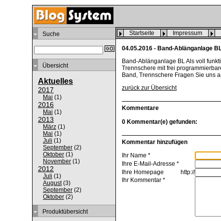
Startseite
Impressum
Suche
04.05.2016 - Band-Ablänganlage B
Band-Ablänganlage BL Als voll funkt
Übersicht
Trennschere mit frei programmierba
Band, Trennschere Fragen Sie uns an
Aktuelles
zurück zur Übersicht
2017
Mai
(
1
)
2016
Kommentare
Mai
(
1
)
2013
0 Kommentar(e) gefunden:
März
(
1
)
Mai
(
1
)
Juli
(
1
)
Kommentar hinzufügen
September
(
2
)
Oktober
(
1
)
Ihr Name *
November
(
1
)
Ihre E-Mail-Adresse *
2012
Ihre Homepage
http://
Juli
(
1
)
Ihr Kommentar *
August
(
3
)
September
(
2
)
Oktober
(
2
)
Produktübersicht